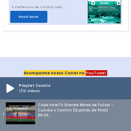
A Prefeitura de Corinto tem...
Read More
Acompanhe
nosso
Canal
no
Y
o
u
T
u
b
e
!
Playlist Corinto
1
/10
videos
Copa InterTv Grande Minas de Futsal -
Curvelo x Corinto (Quartas de Final)
1
58:05