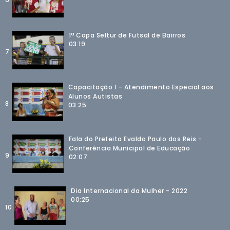
1ª Copa Seltur de Futsal de Bairros
03:19
7
Capacitação 1 - Atendimento Especial aos
Alunos Autistas
8
03:25
Fala do Prefeito Evaldo Paulo dos Reis -
Conferência Municipal de Educação
9
02:07
Dia Internacional da Mulher - 2022
00:25
10