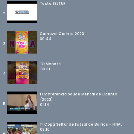
Teste SELTUR
2
Carnaval Corinto 2023
00:44
3
OsMenotti
00:31
4
I Conferência Saúde Mental de Corinto
(2022)
5
01:14
1ª Copa Seltur de Futsal de Bairros - FINAL
03:10
6