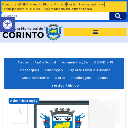
Concurso
PNBA - Audir Blanc Ciclo 2
Portal Transparência
Transparência .GOV
e-SIC
Emendas Palarmentáres
Abrir a barra de ferramentas
Todos
Ação Social
Administração
COVID - 19
Destaques
Educação
Esporte Lazer e Turismo
Meio Ambiente
Obras
Publicação
Saúde
Serviço Público
Administração