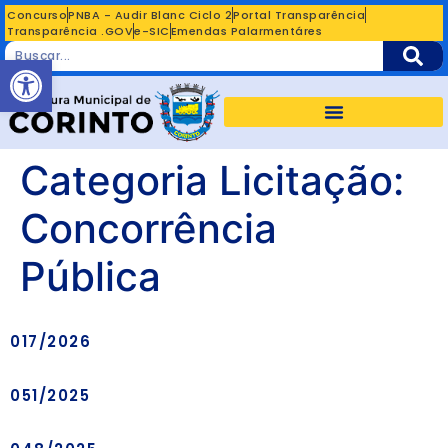
Concurso
PNBA - Audir Blanc Ciclo 2
Portal Transparência
Transparência .GOV
e-SIC
Emendas Palarmentáres
Abrir a barra de ferramentas
Categoria Licitação:
Concorrência
Pública
017/2026
051/2025