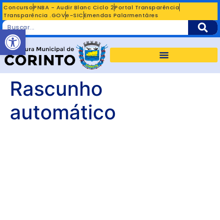
Concurso
PNBA - Audir Blanc Ciclo 2
Portal Transparência
Transparência .GOV
e-SIC
Emendas Palarmentáres
Abrir a barra de ferramentas
Rascunho
automático