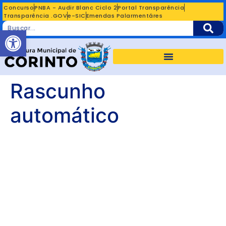
Concurso
PNBA - Audir Blanc Ciclo 2
Portal Transparência
Transparência .GOV
e-SIC
Emendas Palarmentáres
Abrir a barra de ferramentas
Rascunho
automático