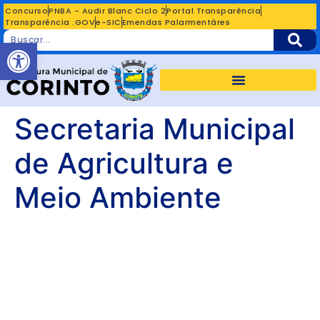
Concurso
PNBA - Audir Blanc Ciclo 2
Portal Transparência
Transparência .GOV
e-SIC
Emendas Palarmentáres
Abrir a barra de ferramentas
Secretaria Municipal
de Agricultura e
Meio Ambiente