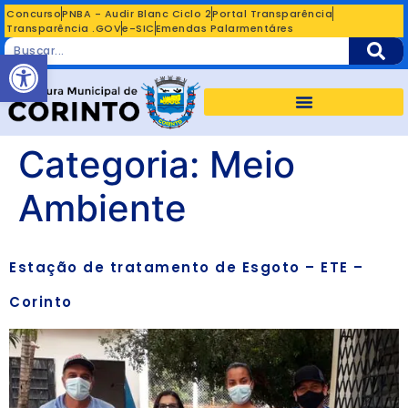
Concurso
PNBA - Audir Blanc Ciclo 2
Portal Transparência
Transparência .GOV
e-SIC
Emendas Palarmentáres
Abrir a barra de ferramentas
Categoria:
Meio
Ambiente
Estação de tratamento de Esgoto – ETE –
Corinto