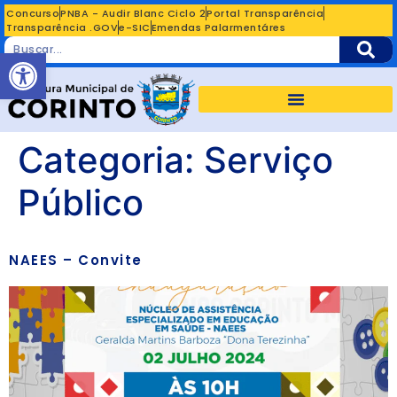
Concurso
PNBA - Audir Blanc Ciclo 2
Portal Transparência
Transparência .GOV
e-SIC
Emendas Palarmentáres
Abrir a barra de ferramentas
Categoria:
Serviço
Público
NAEES – Convite