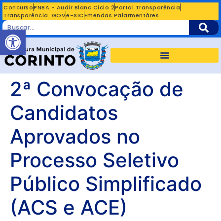
Concurso
PNBA - Audir Blanc Ciclo 2
Portal Transparência
Transparência .GOV
e-SIC
Emendas Palarmentáres
Abrir a barra de ferramentas
2ª Convocação de
Candidatos
Aprovados no
Processo Seletivo
Público Simplificado
(ACS e ACE)