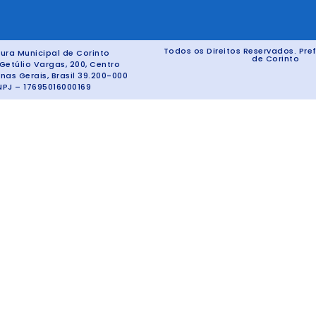
Todos os Direitos Reservados. Pref
tura Municipal de Corinto
de Corinto
Getúlio Vargas, 200, Centro
inas Gerais, Brasil 39.200-000
PJ – 17695016000169