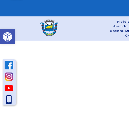
Prefei
Avenida 
Abrir a barra de ferramentas
Corinto, M
CN