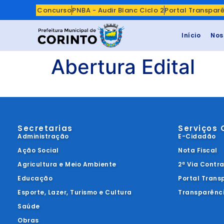
Concurso
PNBA - Audir Blanc Ciclo 2
Portal Transpar
Início
Nos
Abertura Edital
Secretarias
Serviços 
Administração
E-Cidadão
Ação Social
Nota Fiscal
Agricultura e Meio Ambiente
2ª Via Contr
Educação
Portal Trans
Esporte, Lazer, Turismo e Cultura
Transparênc
Saúde
Obras