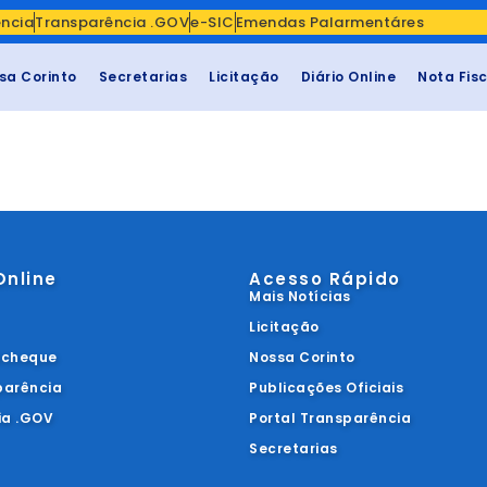
ência
Transparência .GOV
e-SIC
Emendas Palarmentáres
sa Corinto
Secretarias
Licitação
Diário Online
Nota Fis
Online
Acesso Rápido
Mais Notícias
Licitação
acheque
Nossa Corinto
parência
Publicações Oficiais
ia .GOV
Portal Transparência
Secretarias