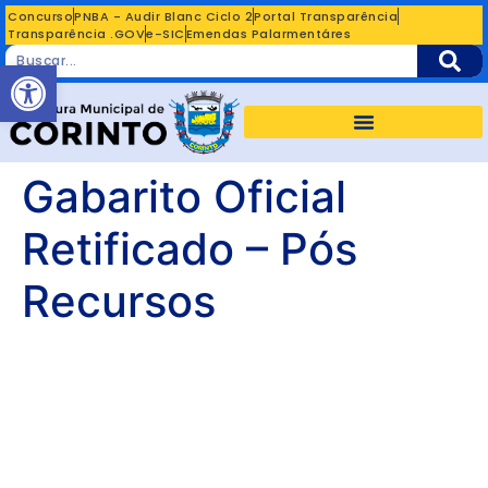
Concurso
PNBA - Audir Blanc Ciclo 2
Portal Transparência
Transparência .GOV
e-SIC
Emendas Palarmentáres
Abrir a barra de ferramentas
Gabarito Oficial
Retificado – Pós
Recursos