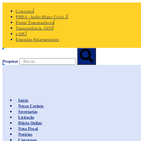
Ir
para
Concurso
o
PNBA - Audir Blanc Ciclo 2
conteúdo
Portal Transparência
Transparência .GOV
e-SIC
Emendas Palarmentáres
Pesquisar
Início
Nossa Corinto
Secretarias
Licitação
Diário Online
Nota Fiscal
Notícias
Concursos