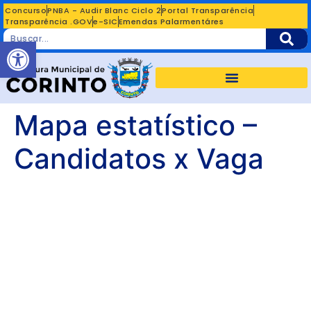
Concurso
PNBA - Audir Blanc Ciclo 2
Portal Transparência
Transparência .GOV
e-SIC
Emendas Palarmentáres
Abrir a barra de ferramentas
Mapa estatístico –
Candidatos x Vaga