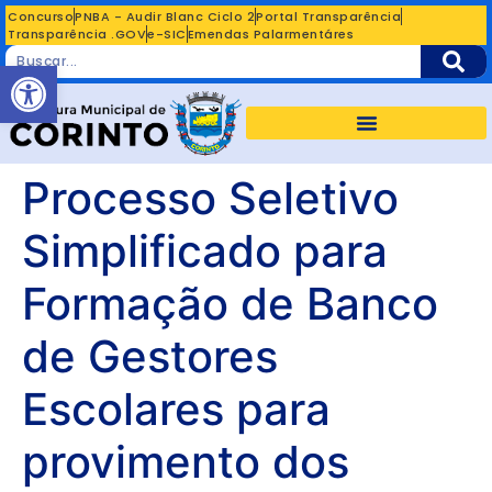
Concurso
PNBA - Audir Blanc Ciclo 2
Portal Transparência
Transparência .GOV
e-SIC
Emendas Palarmentáres
Abrir a barra de ferramentas
Processo Seletivo
Simplificado para
Formação de Banco
de Gestores
Escolares para
provimento dos