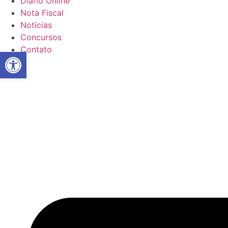
Diário Online
Nota Fiscal
Notícias
Concursos
Contato
Abrir a barra de ferramentas