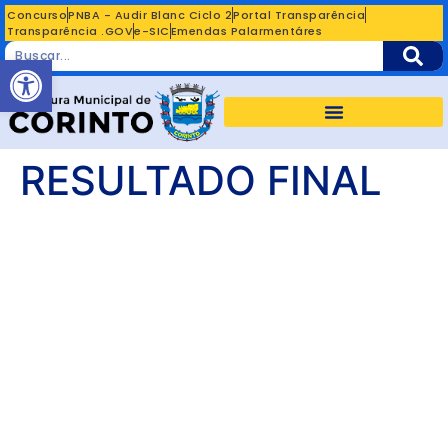
Concurso
PNBA - Audir Blanc Ciclo 2
Portal Transparência
Transparência .GOV
e-SIC
Emendas Palarmentáres
Abrir a barra de ferramentas
RESULTADO FINAL