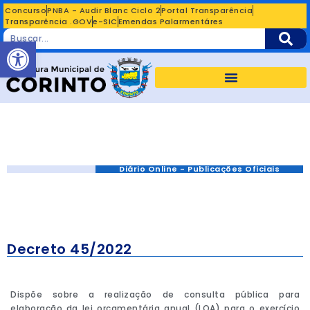
Concurso
PNBA - Audir Blanc Ciclo 2
Portal Transparência
Transparência .GOV
e-SIC
Emendas Palarmentáres
Abrir a barra de ferramentas
Diário Online - Publicações Oficiais
Decreto 45/2022
Dispõe sobre a realização de consulta pública para
elaboração da lei orçamentária anual (LOA) para o exercício