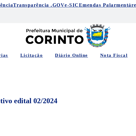
ência
Transparência .GOV
e-SIC
Emendas Palarmentáre
rias
Licitação
Diário Online
Nota Fiscal
tivo edital 02/2024