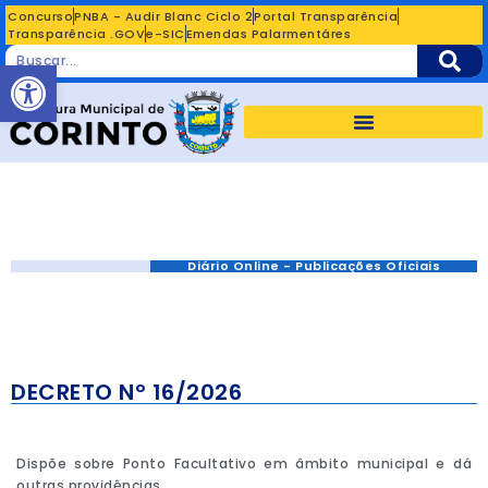
Concurso
PNBA - Audir Blanc Ciclo 2
Portal Transparência
Transparência .GOV
e-SIC
Emendas Palarmentáres
Abrir a barra de ferramentas
Diário Online - Publicações Oficiais
DECRETO Nº 16/2026
Dispõe sobre Ponto Facultativo em âmbito municipal e dá
outras providências.