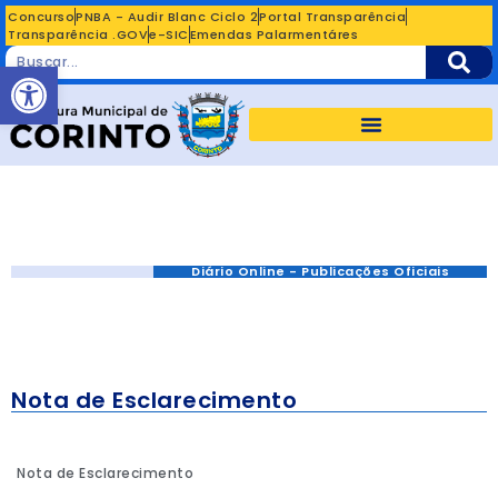
Concurso
PNBA - Audir Blanc Ciclo 2
Portal Transparência
Transparência .GOV
e-SIC
Emendas Palarmentáres
Abrir a barra de ferramentas
Diário Online - Publicações Oficiais
Nota de Esclarecimento
Nota de Esclarecimento