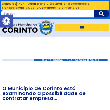
Concurso
PNBA - Audir Blanc Ciclo 2
Portal Transparência
Transparência .GOV
e-SIC
Emendas Palarmentáres
Abrir a barra de ferramentas
Diário Online - Publicações Oficiais
O Município de Corinto está
examinando a possibilidade de
contratar empresa…