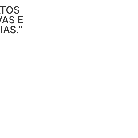
ATOS
AS E
IAS.”