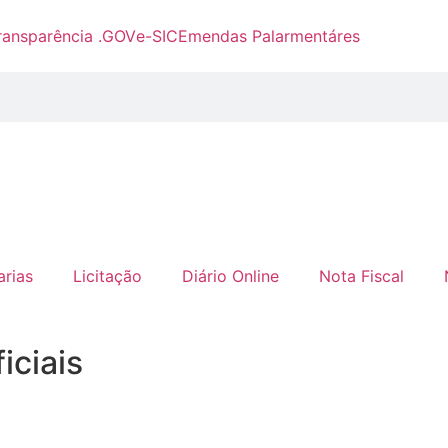
ransparência .GOV
e-SIC
Emendas Palarmentáres
arias
Licitação
Diário Online
Nota Fiscal
iciais