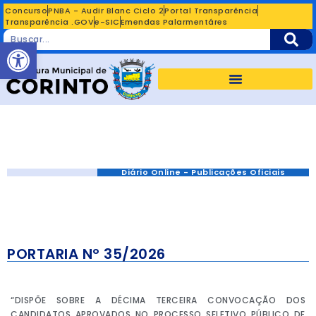
Concurso
PNBA - Audir Blanc Ciclo 2
Portal Transparência
Transparência .GOV
e-SIC
Emendas Palarmentáres
Abrir a barra de ferramentas
Diário Online - Publicações Oficiais
PORTARIA Nº 35/2026
“DISPÕE SOBRE A DÉCIMA TERCEIRA CONVOCAÇÃO DOS
CANDIDATOS APROVADOS NO PROCESSO SELETIVO PÚBLICO DE