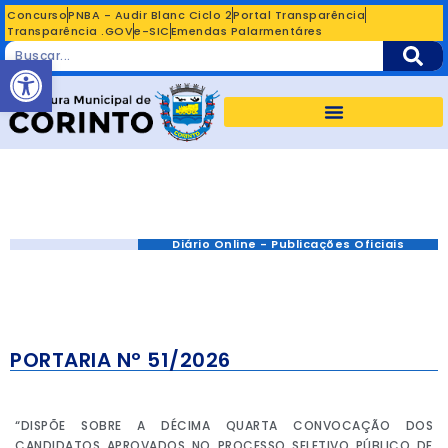
Concurso
PNBA - Audir Blanc Ciclo 2
Portal Transparência
Transparência .GOV
e-SIC
Emendas Palarmentáres
Abrir a barra de ferramentas
Diário Online - Publicações Oficiais
PORTARIA Nº 51/2026
“DISPÕE SOBRE A DÉCIMA QUARTA CONVOCAÇÃO DOS
CANDIDATOS APROVADOS NO PROCESSO SELETIVO PÚBLICO DE