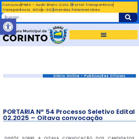
Concurso
PNBA - Audir Blanc Ciclo 2
Portal Transparência
Transparência .GOV
e-SIC
Emendas Palarmentáres
Abrir a barra de ferramentas
Diário Online - Publicações Oficiais
PORTARIA Nº 54 Processo Seletivo Edital
02.2025 – Oitava convocação
DISPÕE SOBRE A OITAVA CONVOCAÇÃO DOS CANDIDATOS