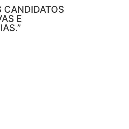
S CANDIDATOS
AS E
IAS.”