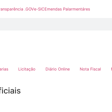
ransparência .GOV
e-SIC
Emendas Palarmentáres
arias
Licitação
Diário Online
Nota Fiscal
iciais