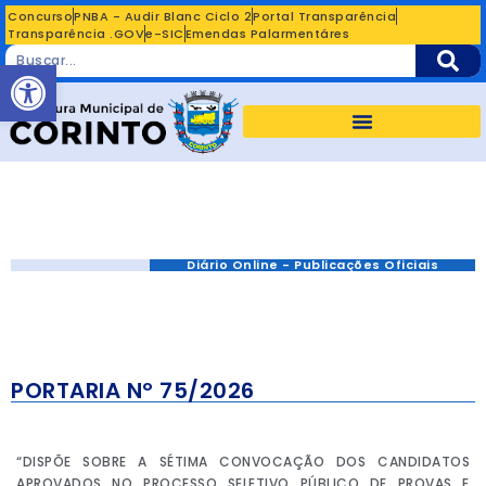
Concurso
PNBA - Audir Blanc Ciclo 2
Portal Transparência
Transparência .GOV
e-SIC
Emendas Palarmentáres
Abrir a barra de ferramentas
Diário Online - Publicações Oficiais
PORTARIA Nº 75/2026
“DISPÕE SOBRE A SÉTIMA CONVOCAÇÃO DOS CANDIDATOS
APROVADOS NO PROCESSO SELETIVO PÚBLICO DE PROVAS E