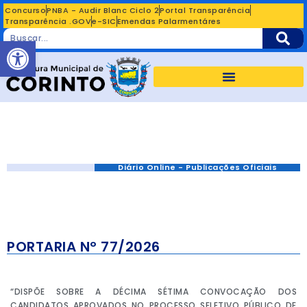
Concurso
PNBA - Audir Blanc Ciclo 2
Portal Transparência
Transparência .GOV
e-SIC
Emendas Palarmentáres
Abrir a barra de ferramentas
Diário Online - Publicações Oficiais
PORTARIA Nº 77/2026
“DISPÕE SOBRE A DÉCIMA SÉTIMA CONVOCAÇÃO DOS
CANDIDATOS APROVADOS NO PROCESSO SELETIVO PÚBLICO DE