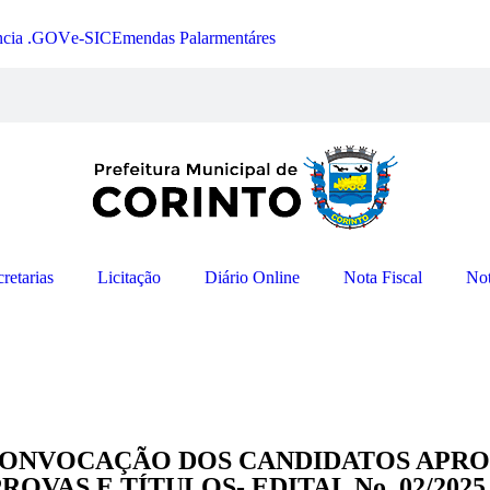
ncia .GOV
e-SIC
Emendas Palarmentáres
retarias
Licitação
Diário Online
Nota Fiscal
Not
 CONVOCAÇÃO DOS CANDIDATOS APR
OVAS E TÍTULOS- EDITAL No. 02/202