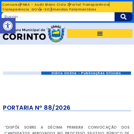
Concurso
PNBA - Audir Blanc Ciclo 2
Portal Transparência
Transparência .GOV
e-SIC
Emendas Palarmentáres
Abrir a barra de ferramentas
Diário Online - Publicações Oficiais
PORTARIA Nº 88/2026
“DISPÕE SOBRE A DÉCIMA PRIMEIRA CONVOCAÇÃO DOS
CANDIDATOS APROVADOS NO PROCESSO SELETIVO PÚBLICO DE