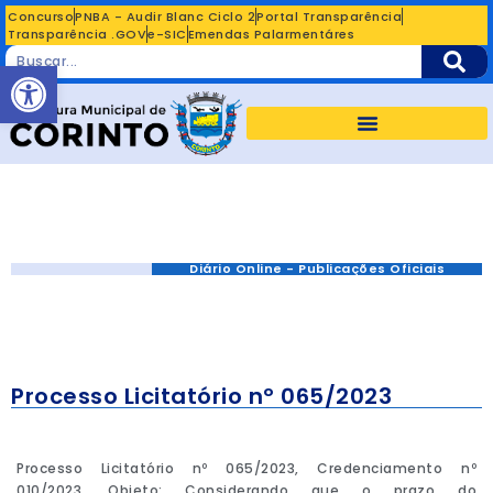
Concurso
PNBA - Audir Blanc Ciclo 2
Portal Transparência
Transparência .GOV
e-SIC
Emendas Palarmentáres
Abrir a barra de ferramentas
Diário Online - Publicações Oficiais
Processo Licitatório nº 065/2023
Processo Licitatório nº 065/2023, Credenciamento nº
010/2023. Objeto: Considerando que o prazo do