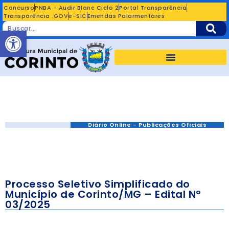
Concurso
PNBA - Audir Blanc Ciclo 2
Portal Transparência
Transparência .GOV
e-SIC
Emendas Palarmentáres
Abrir a barra de ferramentas
Diário Online - Publicações Oficiais
Processo Seletivo Simplificado do
Município de Corinto/MG – Edital Nº
03/2025