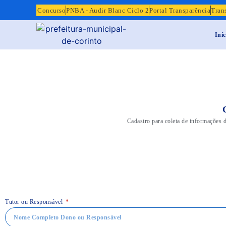
Concurso
PNBA - Audir Blanc Ciclo 2
Portal Transparência
Tran
Iníc
Cadastro para coleta de informações d
Tutor ou Responsável