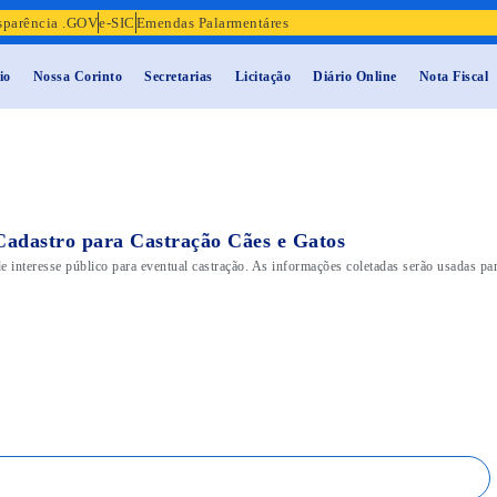
sparência .GOV
e-SIC
Emendas Palarmentáres
io
Nossa Corinto
Secretarias
Licitação
Diário Online
Nota Fiscal
Cadastro para Castração Cães e Gatos
e interesse público para eventual castração. As informações coletadas serão usadas par