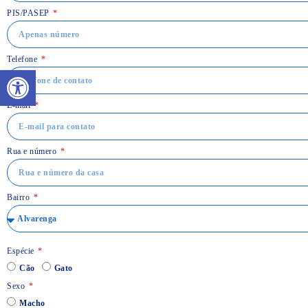
PIS/PASEP
Telefone
Abrir a barra de ferramentas
E-mail
Rua e número
Bairro
Espécie
Cão
Gato
Sexo
Macho