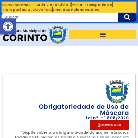
Concurso
PNBA - Audir Blanc Ciclo 2
Portal Transparência
Transparência .GOV
e-SIC
Emendas Palarmentáres
Abrir a barra de ferramentas
Obrigatoriedade do Uso de
Máscara
Lei nº: - 1.808/2020
DOWNLOAD
"Dispõe sobre o a obrigatoriedade do uso de máscaras
faciais no Município de Corinto e eventuais penalidade em