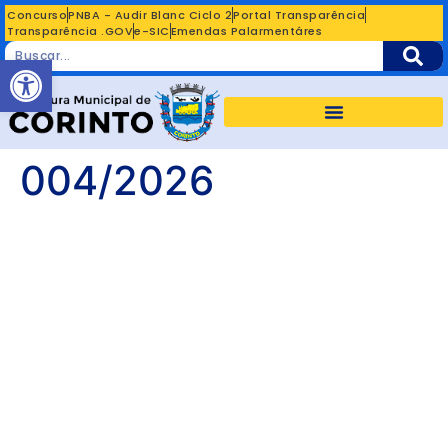
Concurso
PNBA - Audir Blanc Ciclo 2
Portal Transparência
Transparência .GOV
e-SIC
Emendas Palarmentáres
Abrir a barra de ferramentas
004/2026