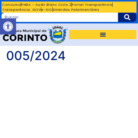
Concurso
PNBA - Audir Blanc Ciclo 2
Portal Transparência
Transparência .GOV
e-SIC
Emendas Palarmentáres
Abrir a barra de ferramentas
005/2024