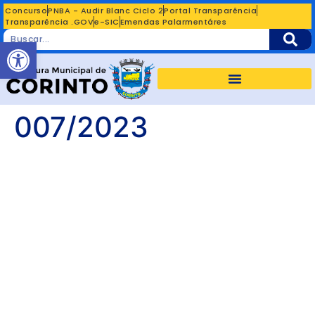
Concurso
PNBA - Audir Blanc Ciclo 2
Portal Transparência
Transparência .GOV
e-SIC
Emendas Palarmentáres
Abrir a barra de ferramentas
007/2023