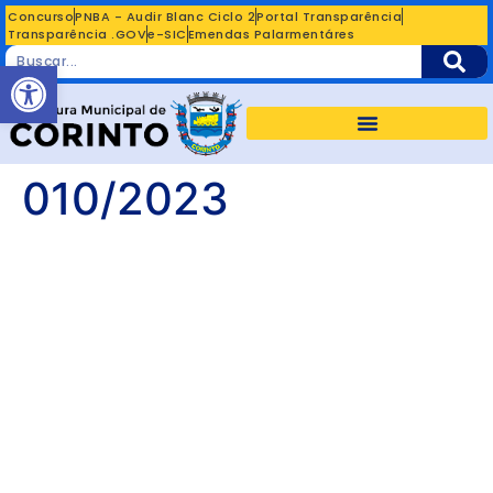
Concurso
PNBA - Audir Blanc Ciclo 2
Portal Transparência
Transparência .GOV
e-SIC
Emendas Palarmentáres
Abrir a barra de ferramentas
010/2023