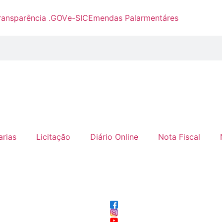
ransparência .GOV
e-SIC
Emendas Palarmentáres
arias
Licitação
Diário Online
Nota Fiscal