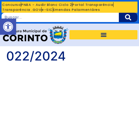
Concurso
PNBA - Audir Blanc Ciclo 2
Portal Transparência
Transparência .GOV
e-SIC
Emendas Palarmentáres
Abrir a barra de ferramentas
022/2024