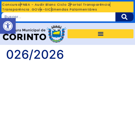
Concurso
PNBA - Audir Blanc Ciclo 2
Portal Transparência
Transparência .GOV
e-SIC
Emendas Palarmentáres
Abrir a barra de ferramentas
026/2026