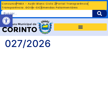
Concurso
PNBA - Audir Blanc Ciclo 2
Portal Transparência
Transparência .GOV
e-SIC
Emendas Palarmentáres
Abrir a barra de ferramentas
027/2026