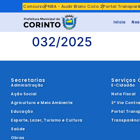
Concurso
PNBA - Audir Blanc Ciclo 2
Portal Transpar
Início
Nos
032/2025
Secretarias
Serviços 
Administração
E-Cidadão
Ação Social
Nota Fiscal
Agricultura e Meio Ambiente
2ª Via Contr
Educação
Portal Trans
Esporte, Lazer, Turismo e Cultura
Transparênc
Saúde
Obras