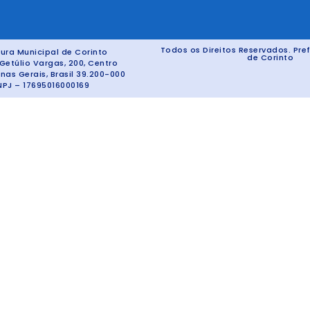
Todos os Direitos Reservados. Pref
tura Municipal de Corinto
de Corinto
Getúlio Vargas, 200, Centro
inas Gerais, Brasil 39.200-000
PJ – 17695016000169