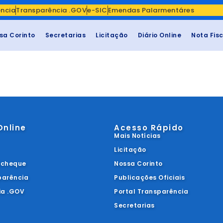
ência
Transparência .GOV
e-SIC
Emendas Palarmentáres
sa Corinto
Secretarias
Licitação
Diário Online
Nota Fis
Online
Acesso Rápido
Mais Notícias
Licitação
acheque
Nossa Corinto
parência
Publicações Oficiais
ia .GOV
Portal Transparência
Secretarias