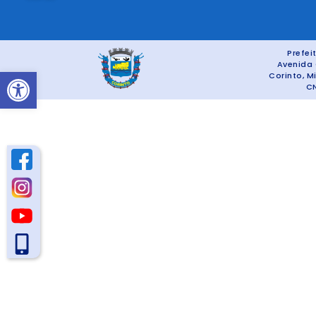
Prefei
Avenida 
Abrir a barra de ferramentas
Corinto, M
CN