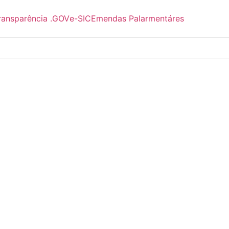
ransparência .GOV
e-SIC
Emendas Palarmentáres