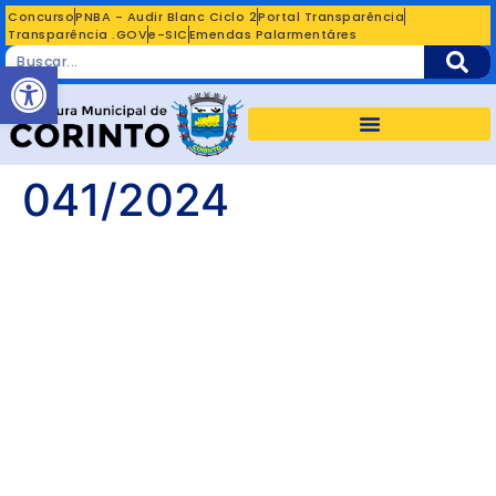
Concurso
PNBA - Audir Blanc Ciclo 2
Portal Transparência
Transparência .GOV
e-SIC
Emendas Palarmentáres
Abrir a barra de ferramentas
041/2024