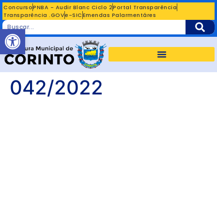
Concurso
PNBA - Audir Blanc Ciclo 2
Portal Transparência
Transparência .GOV
e-SIC
Emendas Palarmentáres
Abrir a barra de ferramentas
042/2022