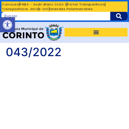
Concurso
PNBA - Audir Blanc Ciclo 2
Portal Transparência
Transparência .GOV
e-SIC
Emendas Palarmentáres
Abrir a barra de ferramentas
043/2022