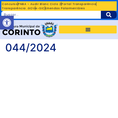
Concurso
PNBA - Audir Blanc Ciclo 2
Portal Transparência
Transparência .GOV
e-SIC
Emendas Palarmentáres
Abrir a barra de ferramentas
044/2024