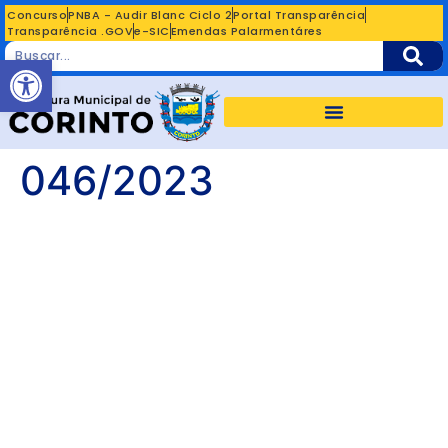
Concurso
PNBA - Audir Blanc Ciclo 2
Portal Transparência
Transparência .GOV
e-SIC
Emendas Palarmentáres
Abrir a barra de ferramentas
046/2023