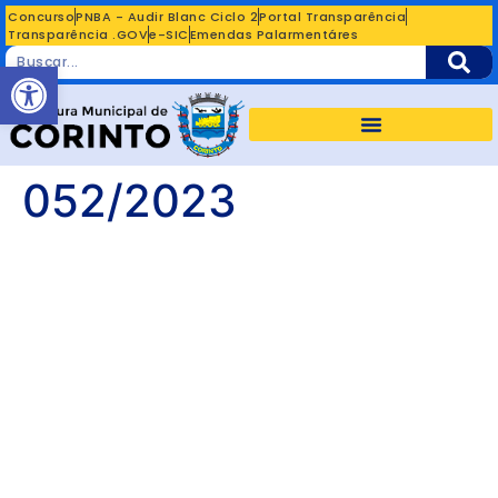
Concurso
PNBA - Audir Blanc Ciclo 2
Portal Transparência
Transparência .GOV
e-SIC
Emendas Palarmentáres
Abrir a barra de ferramentas
052/2023