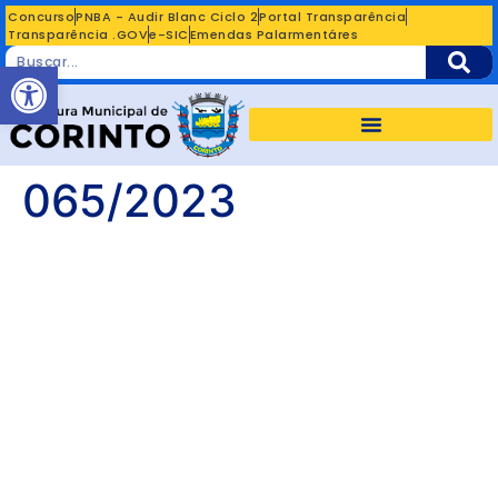
Concurso
PNBA - Audir Blanc Ciclo 2
Portal Transparência
Transparência .GOV
e-SIC
Emendas Palarmentáres
Abrir a barra de ferramentas
065/2023